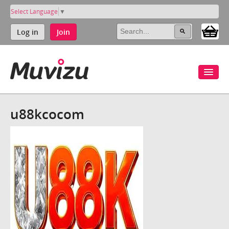
Select Language
▼
Log in
Join
u88kcocom