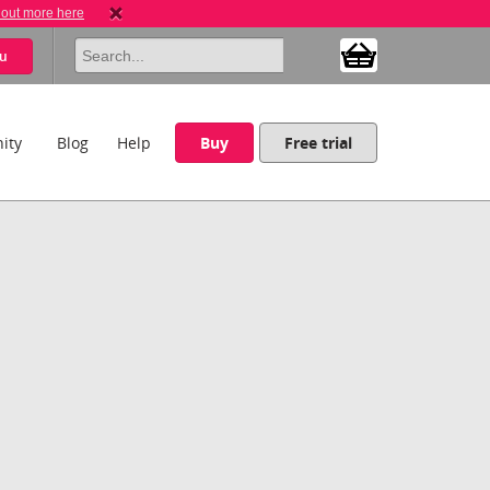
 out more here
u
ity
Blog
Help
Buy
Free trial