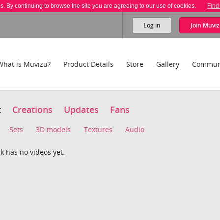
es. By continuing to browse the site you are agreeing to our use of cookies.
Find
Log in
Join
Muviz
What is Muvizu?
Product Details
Store
Gallery
Commun
t
Creations
Updates
Fans
Sets
3D models
Textures
Audio
k has no videos yet.