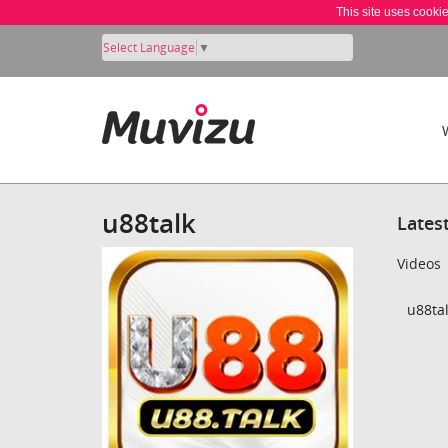
This site uses cooki
Select Language
▼
u88talk
Lates
Videos
u88tal