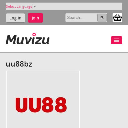
Select Language
▼
Log in
Join
uu88bz