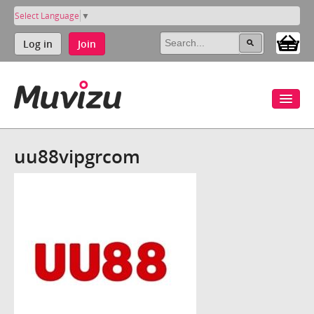
Select Language
▼
Log in
Join
uu88vipgrcom