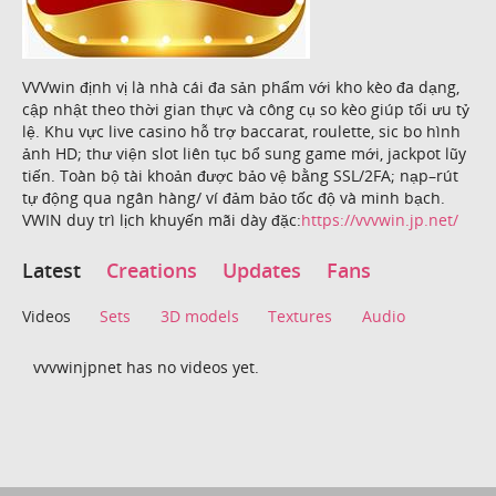
VVVwin định vị là nhà cái đa sản phẩm với kho kèo đa dạng,
cập nhật theo thời gian thực và công cụ so kèo giúp tối ưu tỷ
lệ. Khu vực live casino hỗ trợ baccarat, roulette, sic bo hình
ảnh HD; thư viện slot liên tục bổ sung game mới, jackpot lũy
tiến. Toàn bộ tài khoản được bảo vệ bằng SSL/2FA; nạp–rút
tự động qua ngân hàng/ ví đảm bảo tốc độ và minh bạch.
VWIN duy trì lịch khuyến mãi dày đặc:
https://vvvwin.jp.net/
Latest
Creations
Updates
Fans
Videos
Sets
3D models
Textures
Audio
vvvwinjpnet has no videos yet.