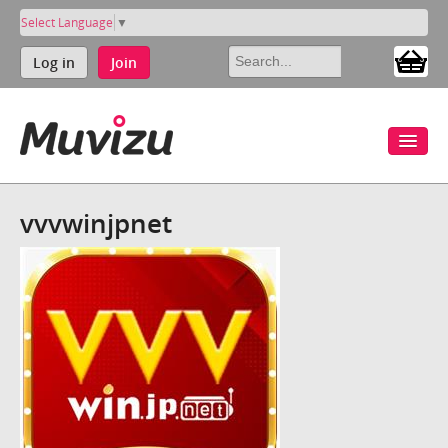
Select Language
▼
Log in
Join
vvvwinjpnet