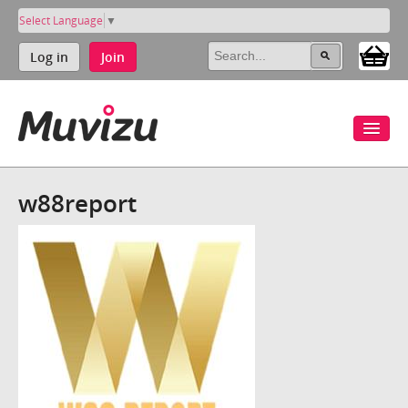
Select Language
▼
Log in
Join
w88report