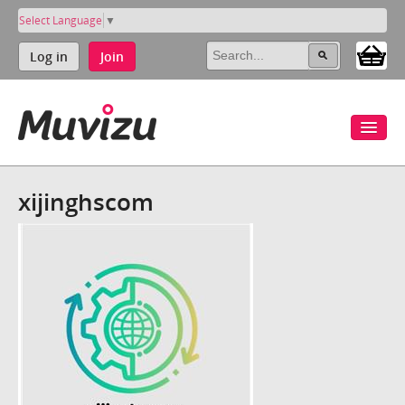
Select Language
▼
Log in
Join
xijinghscom