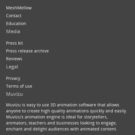
MeshMellow
Contact
Education
Media
Press kit
Press release archive
Reviews
Legal
Privacy
Terms of use
Muvizu
Muvizu is easy to use 3D animation software that allows
anyone to create high quality animations quickly and easily.
Muvizu’s animation engine is ideal for storytellers,
animators, teachers and businesses looking to engage,
enchant and delight audiences with animated content.