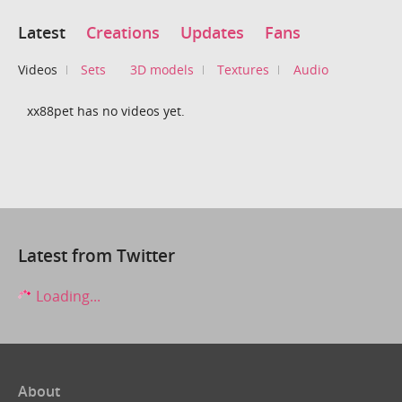
Latest
Creations
Updates
Fans
Videos
Sets
3D models
Textures
Audio
xx88pet has no videos yet.
Latest from Twitter
Loading...
About