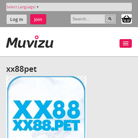
Select Language
▼
Log in
Join
xx88pet