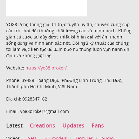
YO88 là hệ thống giải trí trực tuyến uy tín, chuyên cung cấp
các trò chơi đổi thưởng chất lượng cao và minh bạch. Không
gian cá cược tại đây được thiết kế hiện đại với âm thanh
sống động và hình ảnh sắc nét. Đội ngũ kỹ thuật của chúng
tôi làm việc liên tục để đảm bảo hệ thống luôn vận hành ổn
định và không giật lag.
Website:
https://yo88.broker/
Phone: 39488 Hoàng Diệu, Phường Linh Trung, Thủ Đức,
Thành phố Hồ Chí Minh, Việt Nam
Địa chỉ: 0928347162
Email: yo88broker@gmail.com
Latest
Creations
Updates
Fans
Videos
Sets
3D models
Textures
Audio