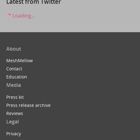
Latest from Twitter
Loading...
About
MeshMellow
Contact
Education
Media
Press kit
Press release archive
Reviews
Legal
Privacy