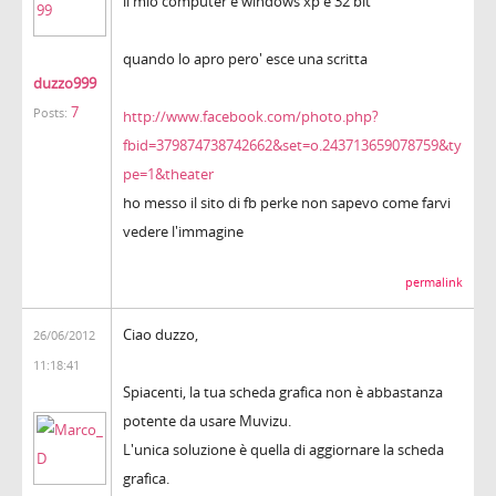
il mio computer è windows xp e 32 bit
quando lo apro pero' esce una scritta
duzzo999
7
Posts:
http://www.facebook.com/photo.php?
fbid=379874738742662&set=o.243713659078759&ty
pe=1&theater
ho messo il sito di fb perke non sapevo come farvi
vedere l'immagine
permalink
Ciao duzzo,
26/06/2012
11:18:41
Spiacenti, la tua scheda grafica non è abbastanza
potente da usare Muvizu.
L'unica soluzione è quella di aggiornare la scheda
grafica.