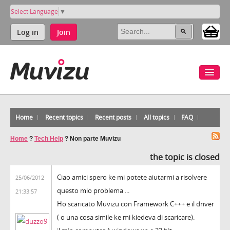
Select Language
▼
Log in
Join
Home
Recent topics
Recent posts
All topics
FAQ
Home
?
Tech Help
?
Non parte Muvizu
the topic is closed
Ciao amici spero ke mi potete aiutarmi a risolvere
25/06/2012
questo mio problema ...
21:33:57
Ho scaricato Muvizu con Framework C+++ e il driver
( o una cosa simile ke mi kiedeva di scaricare).