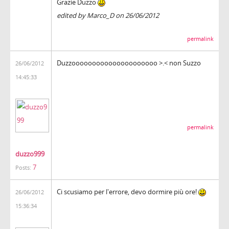
Grazie Duzzo
edited by Marco_D on 26/06/2012
permalink
Duzzooooooooooooooooooooo >.< non Suzzo
26/06/2012
14:45:33
permalink
duzzo999
7
Posts:
Ci scusiamo per l'errore, devo dormire più ore!
26/06/2012
15:36:34