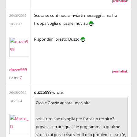
permalink
Scusa se continuo a inviarti messaggi ... ma ho
26/06/2012
troppa voglia di usare muvizu
14:21:47
Rispondimi presto Duzzo
duzzo999
permalink
7
Posts:
duzzo999
wrote:
26/06/2012
14:23:04
Ciao e Grazie ancora una volta
sei sicuro che ci voglia per forza un tecnico? ...
prova a cercare qualche programma o qualche
sito in cui posso risolvere il mio problema ... se c'è,