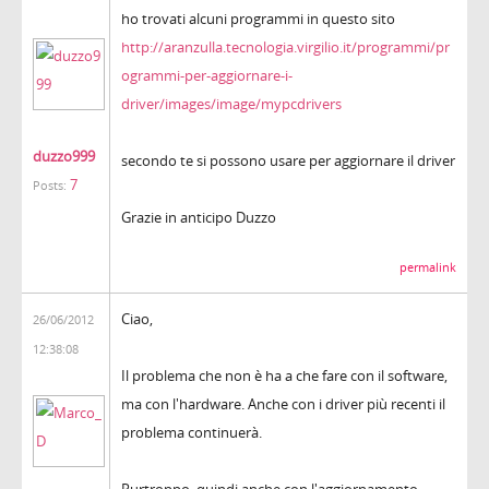
ho trovati alcuni programmi in questo sito
http://aranzulla.tecnologia.virgilio.it/programmi/pr
ogrammi-per-aggiornare-i-
driver/images/image/mypcdrivers
duzzo999
secondo te si possono usare per aggiornare il driver
7
Posts:
Grazie in anticipo Duzzo
permalink
Ciao,
26/06/2012
12:38:08
Il problema che non è ha a che fare con il software,
ma con l'hardware. Anche con i driver più recenti il
problema continuerà.
Purtroppo, quindi anche con l'aggiornamento