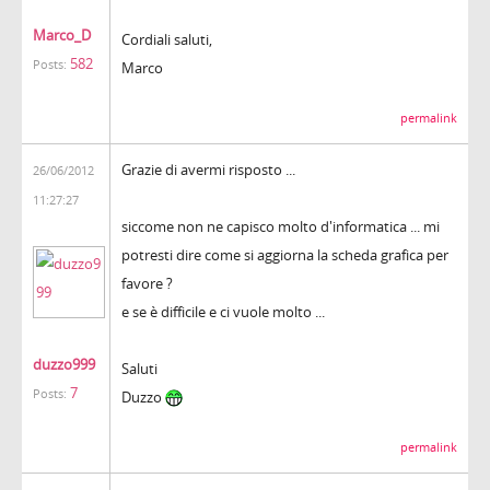
Marco_D
Cordiali saluti,
582
Posts:
Marco
permalink
Grazie di avermi risposto ...
26/06/2012
11:27:27
siccome non ne capisco molto d'informatica ... mi
potresti dire come si aggiorna la scheda grafica per
favore ?
e se è difficile e ci vuole molto ...
duzzo999
Saluti
7
Posts:
Duzzo
permalink