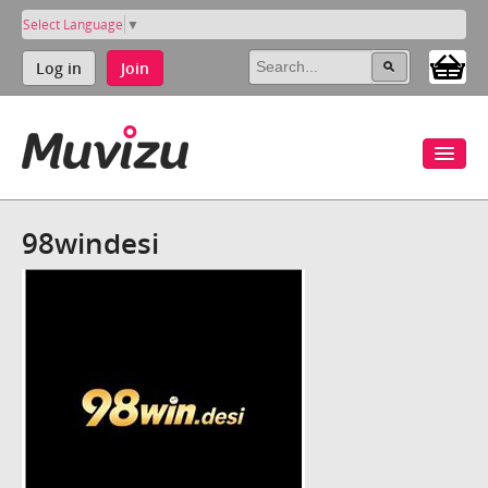
Select Language
▼
Log in
Join
98windesi