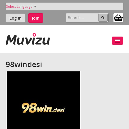
Select Language
▼
Log in
Join
98windesi