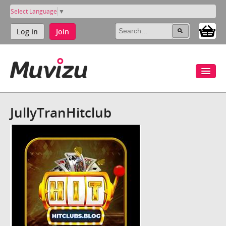
Select Language
▼
Log in
Join
JullyTranHitclub