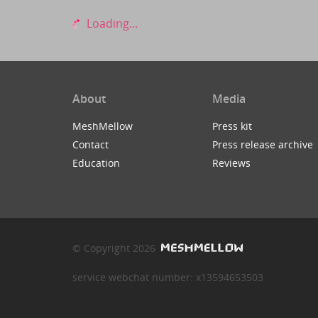
Loading...
About
Media
MeshMellow
Press kit
Contact
Press release archive
Education
Reviews
© Copyright 2026
service webchat number: x13594653503