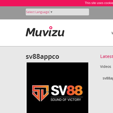
This site uses cooki
Select Language
▼
sv88appco
Lates
Videos
sv88a