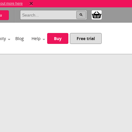
 out more here
u
ity
Blog
Help
Buy
Free trial