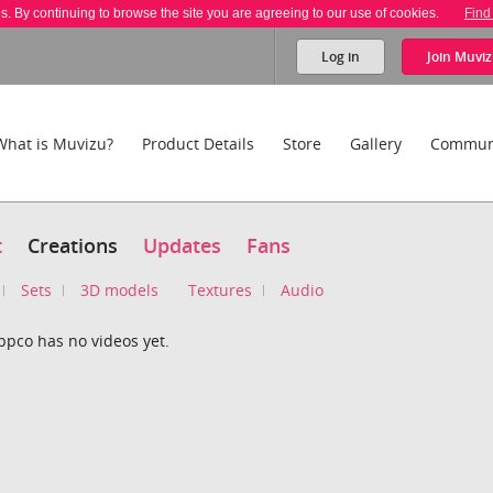
es. By continuing to browse the site you are agreeing to our use of cookies.
Find
Log in
Join
Muviz
What is Muvizu?
Product Details
Store
Gallery
Commun
t
Creations
Updates
Fans
Sets
3D models
Textures
Audio
ppco has no videos yet.