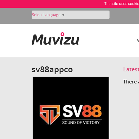
This site uses cooki
Select Language
▼
sv88appco
Lates
There 