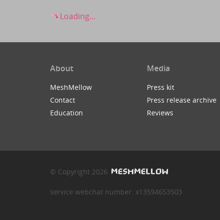
Loading...
About
Media
MeshMellow
Press kit
Contact
Press release archive
Education
Reviews
© Copyright 2026
service webchat number: x13594653503