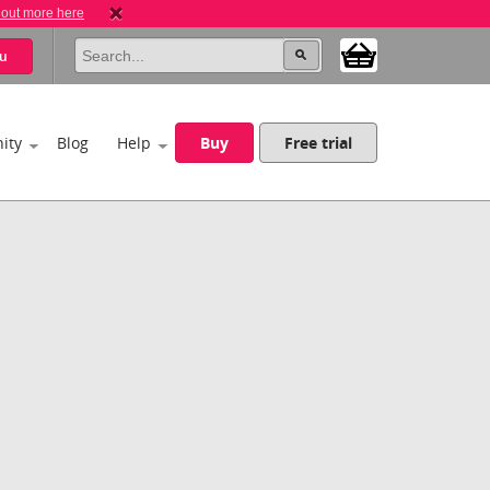
 out more here
u
ity
Blog
Help
Buy
Free trial