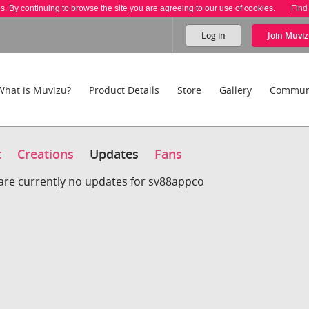
es. By continuing to browse the site you are agreeing to our use of cookies.
Find
Log in
Join
Muviz
What is Muvizu?
Product Details
Store
Gallery
Commun
t
Creations
Updates
Fans
are currently no updates for sv88appco